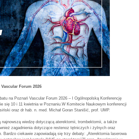
 Vascular Forum 2026
abatu na Poznań Vascular Forum 2026 – I Ogólnopolską Konferencję
ie się 10 i 11 kwietnia w Poznaniu.W Komitecie Naukowym konferencji
asiński oraz dr hab. n. med. Michał Goran Stanišić, prof. UMP.
ą najnowszą wiedzę dotyczącą aterektomii, trombektomii, a także
nież zagadnienia dotyczące restenoz tętniczych i żylnych oraz
 Bardzo ciekawie zapowiadają się trzy debaty: „Aterektomia laserowa