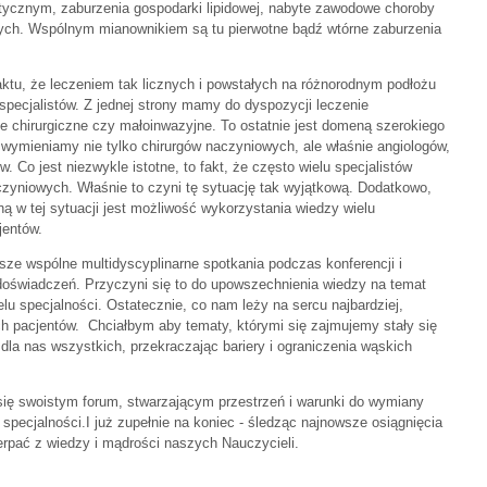
tycznym, zaburzenia gospodarki lipidowej, nabyte zawodowe choroby
wych. Wspólnym mianownikiem są tu pierwotne bądź wtórne zaburzenia
tu, że leczeniem tak licznych i powstałych na różnorodnym podłożu
specjalistów. Z jednej strony mamy do dyspozycji leczenie
e chirurgiczne czy małoinwazyjne. To ostatnie jest domeną szerokiego
 wymieniamy nie tylko chirurgów naczyniowych, ale właśnie angiologów,
. Co jest niezwykle istotne, to fakt, że często wielu specjalistów
zyniowych. Właśnie to czyni tę sytuację tak wyjątkową. Dodatkowo,
ą w tej sytuacji jest możliwość wykorzystania wiedzy wielu
jentów.
sze wspólne multidyscyplinarne spotkania podczas konferencji i
oświadczeń. Przyczyni się to do upowszechnienia wiedzy na temat
elu specjalności. Ostatecznie, co nam leży na sercu najbardziej,
ch pacjentów. Chciałbym aby tematy, którymi się zajmujemy stały się
 dla nas wszystkich, przekraczając bariery i ograniczenia wąskich
się swoistym forum, stwarzającym przestrzeń i warunki do wymiany
pecjalności.I już zupełnie na koniec - śledząc najnowsze osiągnięcia
ać z wiedzy i mądrości naszych Nauczycieli.