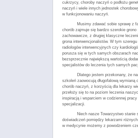
cukrzycy, choroby naczyń o podłożu gene
naczyń i wiele innych jednostek chorobo
w funkcjonowaniu naczyń.
Musimy zdawać sobie sprawę z fak
chorób zajmuje się bardzo szerokie grono 
zachowawcze, z drugiej klasyczne leczeni
grona interwencjonalistów. W tym szeregu
radiologów interwencyjnych czy kardiologów
porusza się w tych samych obszarach nac
bezsprzecznie największą wartością dodan
specjalistów do leczenia tych samych pac
Dlatego jestem przekonany, że na
szkoleń zaowocują długofalową wymianą d
chorób naczyń, z korzyścią dla lekarzy wi
przełoży się to na poziom leczenia naszy
inspiracją i wsparciem w codziennej pracy
specjalizacji.
Niech nasze Towarzystwo stanie 
doświadczeń pomiędzy lekarzami różnych s
w medycynie możemy z powodzeniem czerp