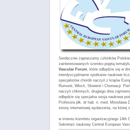
Serdecznie zapraszamy członków Polskieg
zainteresowanych szeroko pojętą tematy
Vascular Forum
, które odbędzie się w d
interdyscyplinarne spotkanie naukowe lic
specjalistów chorób naczyń z krajów Europ
Rumunii, Włoch, Słowenii i Chorwacji. Pi
naczyń chłonnych, drugiego dnia zajmiemy 
odbędzie się specjalna sesja naukowa po
Profesora płk. dr hab. n. med. Mirosława 
strony internetowej wydarzenia, na które
w imieniu komitetu organizacyjnego 14th 
Sekretarz naukowy Central European Vas