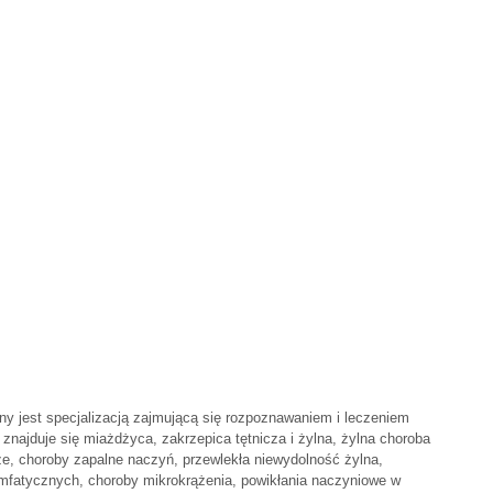
ny jest specjalizacją zajmującą się rozpoznawaniem i leczeniem
znajduje się miażdżyca, zakrzepica tętnicza i żylna, żylna choroba
ze, choroby zapalne naczyń, przewlekła niewydolność żylna,
imfatycznych, choroby mikrokrążenia, powikłania naczyniowe w