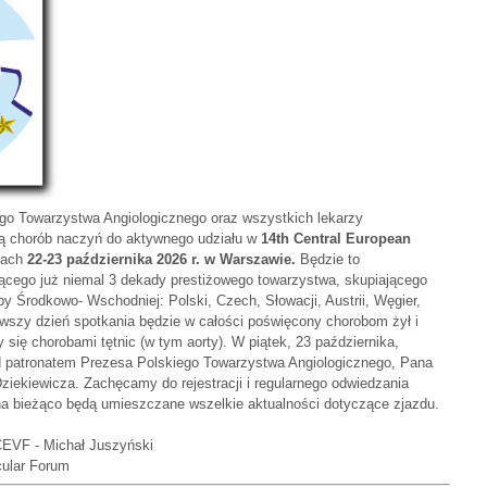
o Towarzystwa Angiologicznego oraz wszystkich lekarzy
ką chorób naczyń do aktywnego udziału w
14th Central European
niach
22-23 października 2026 r. w Warszawie.
Będzie to
zącego już niemal 3 dekady prestiżowego towarzystwa, skupiającego
y Środkowo- Wschodniej: Polski, Czech, Słowacji, Austrii, Węgier,
erwszy dzień spotkania będzie w całości poświęcony chorobom żył i
się chorobami tętnic (w tym aorty). W piątek, 23 października,
d patronatem Prezesa Polskiego Towarzystwa Angiologicznego, Pana
Dziekiewicza. Zachęcamy do rejestracji i regularnego odwiedzania
j na bieżąco będą umieszczane wszelkie aktualności dotyczące zjazdu.
CEVF - Michał Juszyński
cular Forum