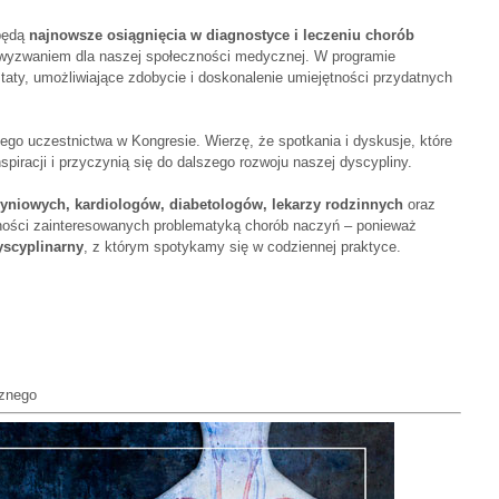
 będą
najnowsze osiągnięcia w diagnostyce i leczeniu chorób
m wyzwaniem dla naszej społeczności medycznej. W programie
taty, umożliwiające zdobycie i doskonalenie umiejętności przydatnych
o uczestnictwa w Kongresie. Wierzę, że spotkania i dyskusje, które
spiracji i przyczynią się do dalszego rozwoju naszej dyscypliny.
yniowych, kardiologów, diabetologów, lekarzy rodzinnych
oraz
lności zainteresowanych problematyką chorób naczyń – ponieważ
yscyplinarny
, z którym spotykamy się w codziennej praktyce.
cznego